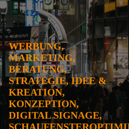
WERBUNG,
MARKETING,
BERATUNG,
STRATEGIE, IDEE &
KREATION,
KONZEPTION,
DIGITAL SIGNAGE,
SCHAUFENSTEROPTIM